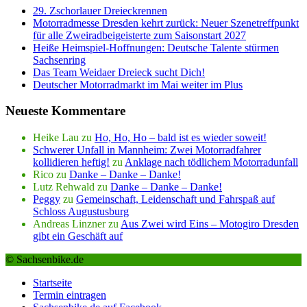
29. Zschorlauer Dreieckrennen
Motorradmesse Dresden kehrt zurück: Neuer Szenetreffpunkt
für alle Zweiradbeigeisterte zum Saisonstart 2027
Heiße Heimspiel-Hoffnungen: Deutsche Talente stürmen
Sachsenring
Das Team Weidaer Dreieck sucht Dich!
Deutscher Motorradmarkt im Mai weiter im Plus
Neueste Kommentare
Heike Lau
zu
Ho, Ho, Ho – bald ist es wieder soweit!
Schwerer Unfall in Mannheim: Zwei Motorradfahrer
kollidieren heftig!
zu
Anklage nach tödlichem Motorradunfall
Rico
zu
Danke – Danke – Danke!
Lutz Rehwald
zu
Danke – Danke – Danke!
Peggy
zu
Gemeinschaft, Leidenschaft und Fahrspaß auf
Schloss Augustusburg
Andreas Linzner
zu
Aus Zwei wird Eins – Motogiro Dresden
gibt ein Geschäft auf
© Sachsenbike.de
Startseite
Termin eintragen