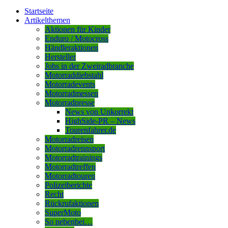
Startseite
Artikelthemen
Aktionen für Kinder
Enduro / Motocross
Händleraktionen
Hersteller
Jobs in der Zweiradbranche
Motorraddiebstahl
Motorradevents
Motorradmessen
Motorradpresse
News von Unkorrekt
HighSide-PR – News
Tourenfahrer.de
Motorradreisen
Motorradrennsport
Motorradtrainings
Motorradtreffen
Motorradtouren
Polizeiberichte
Recht
Rückrufaktionen
SuperMoto
So nebenbei…