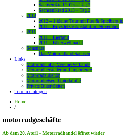
SachsenKrad 2013 – Tag 2
SachsenKrad 2013 – Tag 3
2012
2012 – 1.kleine Tour mit Fire & Spielberg jr.
2011 – Roys letzte Ausfahrt im November
2011
2011 – Eierfahrt
2011 – Bikerweihnacht
Sonstiges
Das Motorradland Sachsen
Links
Motorradclubs, Vereine/Verbände
Motorradhersteller und Importeure
Motorradzubehör
Motorradreisen, Unterkünfte
Private Biker-Seiten
Termin eintragen
Home
/
motorradgeschäfte
Ab dem 20. April – Motorradhandel öffnet wieder