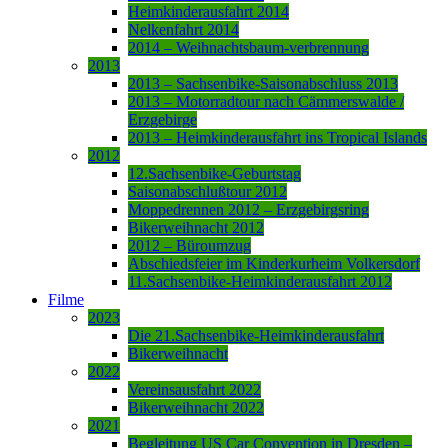
Heimkinderausfahrt 2014
Nelkenfahrt 2014
2014 – Weihnachtsbaum-verbrennung
2013
2013 – Sachsenbike-Saisonabschluss 2013
2013 – Motorradtour nach Cämmerswalde /
Erzgebirge
2013 – Heimkinderausfahrt ins Tropical Islands
2012
12.Sachsenbike-Geburtstag
Saisonabschlußtour 2012
Moppedrennen 2012 – Erzgebirgsring
Bikerweihnacht 2012
2012 – Büroumzug
Abschiedsfeier im Kinderkurheim Volkersdorf
11.Sachsenbike-Heimkinderausfahrt 2012
Filme
2023
Die 21.Sachsenbike-Heimkinderausfahrt
Bikerweihnacht
2022
Vereinsausfahrt 2022
Bikerweihnacht 2022
2021
Begleitung US Car Convention in Dresden –