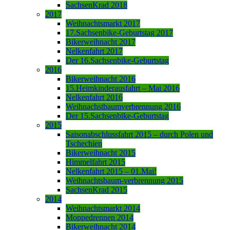
SachsenKrad 2018
2017
Weihnachtsmarkt 2017
17.Sachsenbike-Geburtstag 2017
Bikerweihnacht 2017
Nelkenfahrt 2017
Der 16.Sachsenbike-Geburtstag
2016
Bikerweihnacht 2016
15.Heimkinderausfahrt – Mai 2016
Nelkenfahrt 2016
Weihnachstbaumverbrennung 2016
Der 15.Sachsenbike-Geburtstag
2015
Saisonabschlussfahrt 2015 – durch Polen und
Tschechien
Bikerweihnacht 2015
Himmelfahrt 2015
Nelkenfahrt 2015 – 01.Mai!
Weihnachtsbaum-verbrennung 2015
SachsenKrad 2015
2014
Weihnachtsmarkt 2014
Moppedrennen 2014
Bikerweihnacht 2014