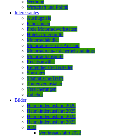
Werbung
Wirtschaft und Politik
Interessantes
Ausflugziele
Fahrschulen
Freie Motorradwerkstätten
Hotels/Unterkünfte
Motorradhändler
Motorradreisen ins Ausland
Motorradrenn- / sicherheitstrainings
Motorradtransporte
Rechtsanwälte
Reifendienste/Hersteller
Sonstiges
Stammtische/Treffs
Tourenveranstalter
Versicherungen
Zubehör
Bilder
Heimkinderausfahrt 2026
Heimkinderausfahrt 2025
Heimkinderausfahrt 2024
Heimkinderausfahrt 2023
2022
Vereinssausfahrt 2022