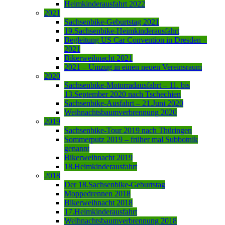
Heimkinderausfahrt 2022
2021
Sachsenbike-Geburtstag 2021
19.Sachsenbike-Heimkinderausfahrt
Begleitung US Car Convention in Dresden –
2021
Bikerweihnacht 2021
2021 – Umzug in einen neuen Vereinsraum
2020
Sachsenbike-Motorradausfahrt – 11. bis
13.September 2020 nach Tschechien
Sachsenbike-Ausfahrt – 21.Juni 2020
Weihnachtsbaumverbrennung 2020
2019
Sachsenbike-Tour 2019 nach Thüringen
Sommerputz 2019 – früher mal Subbotnik
genannt
Bikerweihnacht 2019
18.Heimkinderausfahrt
2018
Der 18.Sachsenbike-Geburtstag
Moppedrennen 2018
Bikerweihnacht 2018
17.Heimkinderausfahrt
Weihnachtsbaumverbrennung 2018