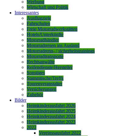
Werbung
Wirtschaft und Politik
Interessantes
Ausflugziele
Fahrschulen
Freie Motorradwerkstätten
Hotels/Unterkünfte
Motorradhändler
Motorradreisen ins Ausland
Motorradrenn- / sicherheitstrainings
Motorradtransporte
Rechtsanwälte
Reifendienste/Hersteller
Sonstiges
Stammtische/Treffs
Tourenveranstalter
Versicherungen
Zubehör
Bilder
Heimkinderausfahrt 2026
Heimkinderausfahrt 2025
Heimkinderausfahrt 2024
Heimkinderausfahrt 2023
2022
Vereinssausfahrt 2022