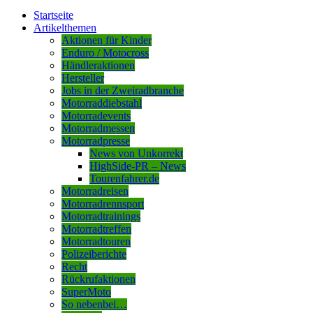
Startseite
Artikelthemen
Aktionen für Kinder
Enduro / Motocross
Händleraktionen
Hersteller
Jobs in der Zweiradbranche
Motorraddiebstahl
Motorradevents
Motorradmessen
Motorradpresse
News von Unkorrekt
HighSide-PR – News
Tourenfahrer.de
Motorradreisen
Motorradrennsport
Motorradtrainings
Motorradtreffen
Motorradtouren
Polizeiberichte
Recht
Rückrufaktionen
SuperMoto
So nebenbei…