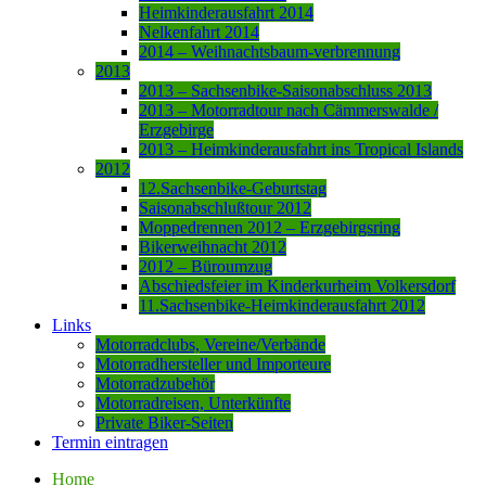
Heimkinderausfahrt 2014
Nelkenfahrt 2014
2014 – Weihnachtsbaum-verbrennung
2013
2013 – Sachsenbike-Saisonabschluss 2013
2013 – Motorradtour nach Cämmerswalde /
Erzgebirge
2013 – Heimkinderausfahrt ins Tropical Islands
2012
12.Sachsenbike-Geburtstag
Saisonabschlußtour 2012
Moppedrennen 2012 – Erzgebirgsring
Bikerweihnacht 2012
2012 – Büroumzug
Abschiedsfeier im Kinderkurheim Volkersdorf
11.Sachsenbike-Heimkinderausfahrt 2012
Links
Motorradclubs, Vereine/Verbände
Motorradhersteller und Importeure
Motorradzubehör
Motorradreisen, Unterkünfte
Private Biker-Seiten
Termin eintragen
Home