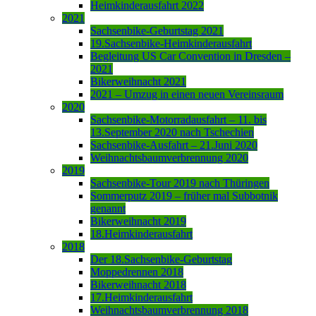
Heimkinderausfahrt 2022
2021
Sachsenbike-Geburtstag 2021
19.Sachsenbike-Heimkinderausfahrt
Begleitung US Car Convention in Dresden –
2021
Bikerweihnacht 2021
2021 – Umzug in einen neuen Vereinsraum
2020
Sachsenbike-Motorradausfahrt – 11. bis
13.September 2020 nach Tschechien
Sachsenbike-Ausfahrt – 21.Juni 2020
Weihnachtsbaumverbrennung 2020
2019
Sachsenbike-Tour 2019 nach Thüringen
Sommerputz 2019 – früher mal Subbotnik
genannt
Bikerweihnacht 2019
18.Heimkinderausfahrt
2018
Der 18.Sachsenbike-Geburtstag
Moppedrennen 2018
Bikerweihnacht 2018
17.Heimkinderausfahrt
Weihnachtsbaumverbrennung 2018