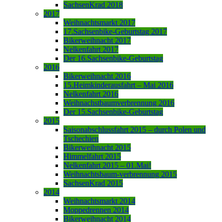
SachsenKrad 2018
2017
Weihnachtsmarkt 2017
17.Sachsenbike-Geburtstag 2017
Bikerweihnacht 2017
Nelkenfahrt 2017
Der 16.Sachsenbike-Geburtstag
2016
Bikerweihnacht 2016
15.Heimkinderausfahrt – Mai 2016
Nelkenfahrt 2016
Weihnachstbaumverbrennung 2016
Der 15.Sachsenbike-Geburtstag
2015
Saisonabschlussfahrt 2015 – durch Polen und
Tschechien
Bikerweihnacht 2015
Himmelfahrt 2015
Nelkenfahrt 2015 – 01.Mai!
Weihnachtsbaum-verbrennung 2015
SachsenKrad 2015
2014
Weihnachtsmarkt 2014
Moppedrennen 2014
Bikerweihnacht 2014