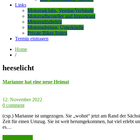
Links
Motorradclubs, Vereine/Verbände
Motorradhersteller und Importeure
Motorradzubehör
Motorradreisen, Unterkünfte
Private Biker-Seiten
Termin eintragen
Home
/
heeselicht
Marianne hat eine neue Heimat
12. November 2022
0 comment
(csp.) Marianne ist umgezogen. Sie „wohnt“ jetzt am Rand der Sächsis
Zeit für einen Umzug. Sie ist weit herumgekommen, hat viel erlebt und 
es…
weiter lesen >>