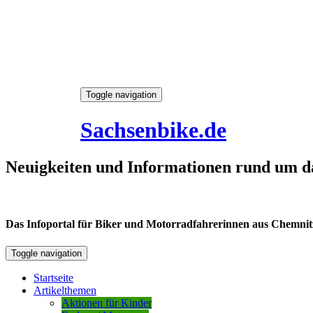
Skip
Toggle navigation
to
7. August 2026
content
Sachsenbike.de
Neuigkeiten und Informationen rund um d
Das Infoportal für Biker und Motorradfahrerinnen aus Chemnitz /
Toggle navigation
Startseite
Artikelthemen
Aktionen für Kinder