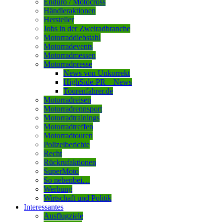
Enduro / Motocross
Händleraktionen
Hersteller
Jobs in der Zweiradbranche
Motorraddiebstahl
Motorradevents
Motorradmessen
Motorradpresse
News von Unkorrekt
HighSide-PR – News
Tourenfahrer.de
Motorradreisen
Motorradrennsport
Motorradtrainings
Motorradtreffen
Motorradtouren
Polizeiberichte
Recht
Rückrufaktionen
SuperMoto
So nebenbei…
Werbung
Wirtschaft und Politik
Interessantes
Ausflugziele