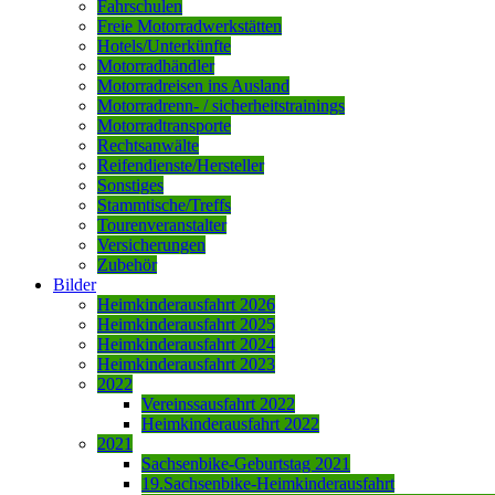
Fahrschulen
Freie Motorradwerkstätten
Hotels/Unterkünfte
Motorradhändler
Motorradreisen ins Ausland
Motorradrenn- / sicherheitstrainings
Motorradtransporte
Rechtsanwälte
Reifendienste/Hersteller
Sonstiges
Stammtische/Treffs
Tourenveranstalter
Versicherungen
Zubehör
Bilder
Heimkinderausfahrt 2026
Heimkinderausfahrt 2025
Heimkinderausfahrt 2024
Heimkinderausfahrt 2023
2022
Vereinssausfahrt 2022
Heimkinderausfahrt 2022
2021
Sachsenbike-Geburtstag 2021
19.Sachsenbike-Heimkinderausfahrt