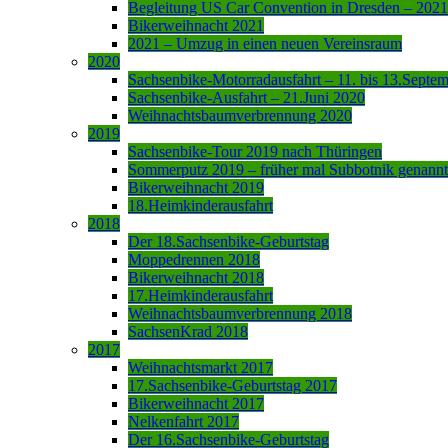
Begleitung US Car Convention in Dresden – 2021
Bikerweihnacht 2021
2021 – Umzug in einen neuen Vereinsraum
2020
Sachsenbike-Motorradausfahrt – 11. bis 13.Septe
Sachsenbike-Ausfahrt – 21.Juni 2020
Weihnachtsbaumverbrennung 2020
2019
Sachsenbike-Tour 2019 nach Thüringen
Sommerputz 2019 – früher mal Subbotnik genannt
Bikerweihnacht 2019
18.Heimkinderausfahrt
2018
Der 18.Sachsenbike-Geburtstag
Moppedrennen 2018
Bikerweihnacht 2018
17.Heimkinderausfahrt
Weihnachtsbaumverbrennung 2018
SachsenKrad 2018
2017
Weihnachtsmarkt 2017
17.Sachsenbike-Geburtstag 2017
Bikerweihnacht 2017
Nelkenfahrt 2017
Der 16.Sachsenbike-Geburtstag