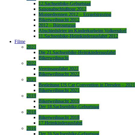
12.Sachsenbike-Geburtstag
Saisonabschlußtour 2012
Moppedrennen 2012 – Erzgebirgsring
Bikerweihnacht 2012
2012 – Büroumzug
Abschiedsfeier im Kinderkurheim Volkersdorf
11.Sachsenbike-Heimkinderausfahrt 2012
Filme
2023
Die 21.Sachsenbike-Heimkinderausfahrt
Bikerweihnacht
2022
Vereinsausfahrt 2022
Bikerweihnacht 2022
2021
Begleitung US Car Convention in Dresden – 2021
Bikerweihnacht 2021
2019
Bikerweihnacht 2019
Der 18.Sachsenbike-Geburtstag
2018
Bikerweihnacht 2018
17.Heimkinderausfahrt
2016
Der 16.Sachsenbike-Geburtstag