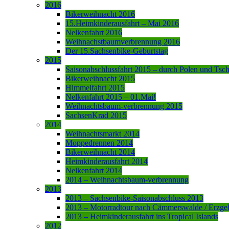
2016
Bikerweihnacht 2016
15.Heimkinderausfahrt – Mai 2016
Nelkenfahrt 2016
Weihnachstbaumverbrennung 2016
Der 15.Sachsenbike-Geburtstag
2015
Saisonabschlussfahrt 2015 – durch Polen und Tsc
Bikerweihnacht 2015
Himmelfahrt 2015
Nelkenfahrt 2015 – 01.Mai!
Weihnachtsbaum-verbrennung 2015
SachsenKrad 2015
2014
Weihnachtsmarkt 2014
Moppedrennen 2014
Bikerweihnacht 2014
Heimkinderausfahrt 2014
Nelkenfahrt 2014
2014 – Weihnachtsbaum-verbrennung
2013
2013 – Sachsenbike-Saisonabschluss 2013
2013 – Motorradtour nach Cämmerswalde / Erzge
2013 – Heimkinderausfahrt ins Tropical Islands
2012