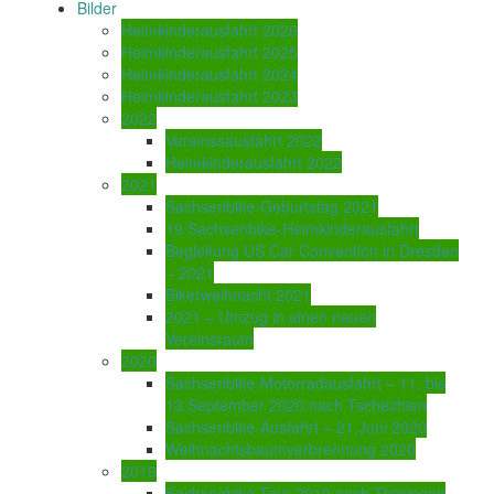
Bilder
Heimkinderausfahrt 2026
Heimkinderausfahrt 2025
Heimkinderausfahrt 2024
Heimkinderausfahrt 2023
2022
Vereinssausfahrt 2022
Heimkinderausfahrt 2022
2021
Sachsenbike-Geburtstag 2021
19.Sachsenbike-Heimkinderausfahrt
Begleitung US Car Convention in Dresden
– 2021
Bikerweihnacht 2021
2021 – Umzug in einen neuen
Vereinsraum
2020
Sachsenbike-Motorradausfahrt – 11. bis
13.September 2020 nach Tschechien
Sachsenbike-Ausfahrt – 21.Juni 2020
Weihnachtsbaumverbrennung 2020
2019
Sachsenbike-Tour 2019 nach Thüringen