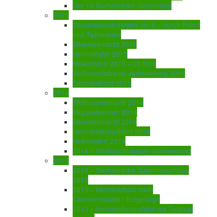
Der 15.Sachsenbike-Geburtstag
2015
Saisonabschlussfahrt 2015 – durch Polen
und Tschechien
Bikerweihnacht 2015
Himmelfahrt 2015
Nelkenfahrt 2015 – 01.Mai!
Weihnachtsbaum-verbrennung 2015
SachsenKrad 2015
2014
Weihnachtsmarkt 2014
Moppedrennen 2014
Bikerweihnacht 2014
Heimkinderausfahrt 2014
Nelkenfahrt 2014
2014 – Weihnachtsbaum-verbrennung
2013
2013 – Sachsenbike-Saisonabschluss
2013
2013 – Motorradtour nach
Cämmerswalde / Erzgebirge
2013 – Heimkinderausfahrt ins Tropical