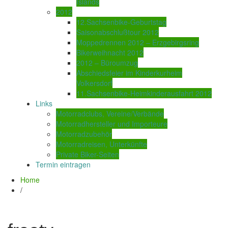
Islands
2012
12.Sachsenbike-Geburtstag
Saisonabschlußtour 2012
Moppedrennen 2012 – Erzgebirgsring
Bikerweihnacht 2012
2012 – Büroumzug
Abschiedsfeier im Kinderkurheim
Volkersdorf
11.Sachsenbike-Heimkinderausfahrt 2012
Links
Motorradclubs, Vereine/Verbände
Motorradhersteller und Importeure
Motorradzubehör
Motorradreisen, Unterkünfte
Private Biker-Seiten
Termin eintragen
Home
/