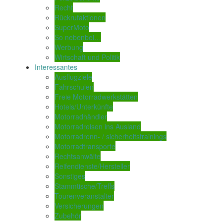
Recht
Rückrufaktionen
SuperMoto
So nebenbei…
Werbung
Wirtschaft und Politik
Interessantes
Ausflugziele
Fahrschulen
Freie Motorradwerkstätten
Hotels/Unterkünfte
Motorradhändler
Motorradreisen ins Ausland
Motorradrenn- / sicherheitstrainings
Motorradtransporte
Rechtsanwälte
Reifendienste/Hersteller
Sonstiges
Stammtische/Treffs
Tourenveranstalter
Versicherungen
Zubehör