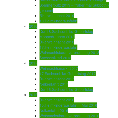
Sommerputz 2019 – früher mal Subbotnik
genannt
Bikerweihnacht 2019
18.Heimkinderausfahrt
2018
Der 18.Sachsenbike-Geburtstag
Moppedrennen 2018
Bikerweihnacht 2018
17.Heimkinderausfahrt
Weihnachtsbaumverbrennung 2018
SachsenKrad 2018
2017
Weihnachtsmarkt 2017
17.Sachsenbike-Geburtstag 2017
Bikerweihnacht 2017
Nelkenfahrt 2017
Der 16.Sachsenbike-Geburtstag
2016
Bikerweihnacht 2016
15.Heimkinderausfahrt – Mai 2016
Nelkenfahrt 2016
Weihnachstbaumverbrennung 2016