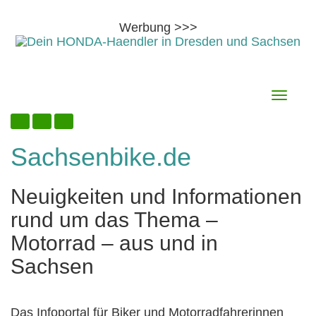
Werbung >>>
Skip
8. August 2026
Toggle
to
navigati
content
Sachsenbike.de
Neuigkeiten und Informationen
rund um das Thema –
Motorrad – aus und in
Sachsen
Das Infoportal für Biker und Motorradfahrerinnen