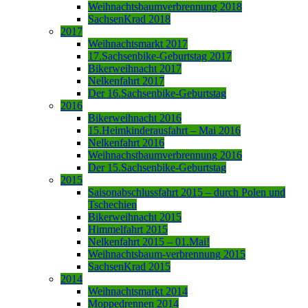
Weihnachtsbaumverbrennung 2018
SachsenKrad 2018
2017
Weihnachtsmarkt 2017
17.Sachsenbike-Geburtstag 2017
Bikerweihnacht 2017
Nelkenfahrt 2017
Der 16.Sachsenbike-Geburtstag
2016
Bikerweihnacht 2016
15.Heimkinderausfahrt – Mai 2016
Nelkenfahrt 2016
Weihnachstbaumverbrennung 2016
Der 15.Sachsenbike-Geburtstag
2015
Saisonabschlussfahrt 2015 – durch Polen und
Tschechien
Bikerweihnacht 2015
Himmelfahrt 2015
Nelkenfahrt 2015 – 01.Mai!
Weihnachtsbaum-verbrennung 2015
SachsenKrad 2015
2014
Weihnachtsmarkt 2014
Moppedrennen 2014