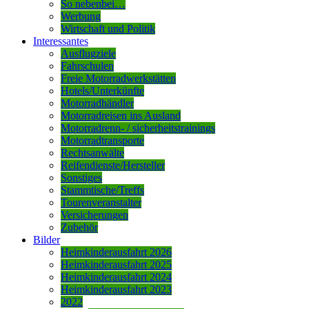
So nebenbei…
Werbung
Wirtschaft und Politik
Interessantes
Ausflugziele
Fahrschulen
Freie Motorradwerkstätten
Hotels/Unterkünfte
Motorradhändler
Motorradreisen ins Ausland
Motorradrenn- / sicherheitstrainings
Motorradtransporte
Rechtsanwälte
Reifendienste/Hersteller
Sonstiges
Stammtische/Treffs
Tourenveranstalter
Versicherungen
Zubehör
Bilder
Heimkinderausfahrt 2026
Heimkinderausfahrt 2025
Heimkinderausfahrt 2024
Heimkinderausfahrt 2023
2022