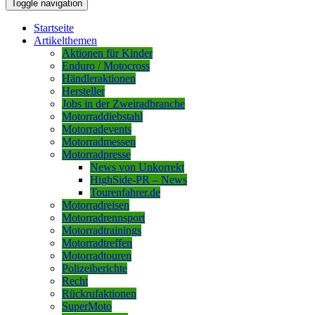
Toggle navigation
Startseite
Artikelthemen
Aktionen für Kinder
Enduro / Motocross
Händleraktionen
Hersteller
Jobs in der Zweiradbranche
Motorraddiebstahl
Motorradevents
Motorradmessen
Motorradpresse
News von Unkorrekt
HighSide-PR – News
Tourenfahrer.de
Motorradreisen
Motorradrennsport
Motorradtrainings
Motorradtreffen
Motorradtouren
Polizeiberichte
Recht
Rückrufaktionen
SuperMoto