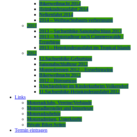
Bikerweihnacht 2014
Heimkinderausfahrt 2014
Nelkenfahrt 2014
2014 – Weihnachtsbaum-verbrennung
2013
2013 – Sachsenbike-Saisonabschluss 2013
2013 – Motorradtour nach Cämmerswalde /
Erzgebirge
2013 – Heimkinderausfahrt ins Tropical Islands
2012
12.Sachsenbike-Geburtstag
Saisonabschlußtour 2012
Moppedrennen 2012 – Erzgebirgsring
Bikerweihnacht 2012
2012 – Büroumzug
Abschiedsfeier im Kinderkurheim Volkersdorf
11.Sachsenbike-Heimkinderausfahrt 2012
Links
Motorradclubs, Vereine/Verbände
Motorradhersteller und Importeure
Motorradzubehör
Motorradreisen, Unterkünfte
Private Biker-Seiten
Termin eintragen