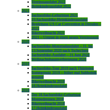
Vereinssausfahrt 2022
Heimkinderausfahrt 2022
2021
Sachsenbike-Geburtstag 2021
19.Sachsenbike-Heimkinderausfahrt
Begleitung US Car Convention in Dresden –
2021
Bikerweihnacht 2021
2021 – Umzug in einen neuen Vereinsraum
2020
Sachsenbike-Motorradausfahrt – 11. bis
13.September 2020 nach Tschechien
Sachsenbike-Ausfahrt – 21.Juni 2020
Weihnachtsbaumverbrennung 2020
2019
Sachsenbike-Tour 2019 nach Thüringen
Sommerputz 2019 – früher mal Subbotnik
genannt
Bikerweihnacht 2019
18.Heimkinderausfahrt
2018
Der 18.Sachsenbike-Geburtstag
Moppedrennen 2018
Bikerweihnacht 2018
17.Heimkinderausfahrt