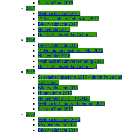
SachsenKrad 2018
2017
Weihnachtsmarkt 2017
17.Sachsenbike-Geburtstag 2017
Bikerweihnacht 2017
Nelkenfahrt 2017
Der 16.Sachsenbike-Geburtstag
2016
Bikerweihnacht 2016
15.Heimkinderausfahrt – Mai 2016
Nelkenfahrt 2016
Weihnachstbaumverbrennung 2016
Der 15.Sachsenbike-Geburtstag
2015
Saisonabschlussfahrt 2015 – durch Polen und
Tschechien
Bikerweihnacht 2015
Himmelfahrt 2015
Nelkenfahrt 2015 – 01.Mai!
Weihnachtsbaum-verbrennung 2015
SachsenKrad 2015
2014
Weihnachtsmarkt 2014
Moppedrennen 2014
Bikerweihnacht 2014