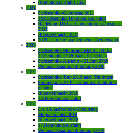
Heimkinderausfahrt 2022
2021
Sachsenbike-Geburtstag 2021
19.Sachsenbike-Heimkinderausfahrt
Begleitung US Car Convention in Dresden –
2021
Bikerweihnacht 2021
2021 – Umzug in einen neuen Vereinsraum
2020
Sachsenbike-Motorradausfahrt – 11. bis
13.September 2020 nach Tschechien
Sachsenbike-Ausfahrt – 21.Juni 2020
Weihnachtsbaumverbrennung 2020
2019
Sachsenbike-Tour 2019 nach Thüringen
Sommerputz 2019 – früher mal Subbotnik
genannt
Bikerweihnacht 2019
18.Heimkinderausfahrt
2018
Der 18.Sachsenbike-Geburtstag
Moppedrennen 2018
Bikerweihnacht 2018
17.Heimkinderausfahrt
Weihnachtsbaumverbrennung 2018