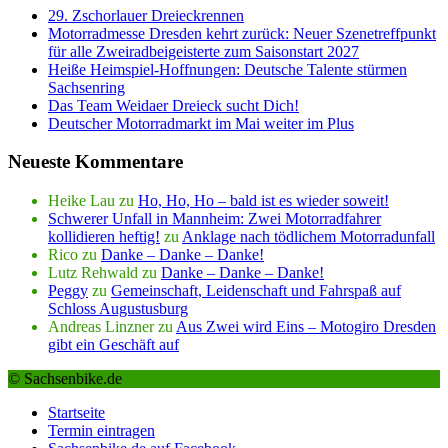
29. Zschorlauer Dreieckrennen
Motorradmesse Dresden kehrt zurück: Neuer Szenetreffpunkt
für alle Zweiradbeigeisterte zum Saisonstart 2027
Heiße Heimspiel-Hoffnungen: Deutsche Talente stürmen
Sachsenring
Das Team Weidaer Dreieck sucht Dich!
Deutscher Motorradmarkt im Mai weiter im Plus
Neueste Kommentare
Heike Lau
zu
Ho, Ho, Ho – bald ist es wieder soweit!
Schwerer Unfall in Mannheim: Zwei Motorradfahrer
kollidieren heftig!
zu
Anklage nach tödlichem Motorradunfall
Rico
zu
Danke – Danke – Danke!
Lutz Rehwald
zu
Danke – Danke – Danke!
Peggy
zu
Gemeinschaft, Leidenschaft und Fahrspaß auf
Schloss Augustusburg
Andreas Linzner
zu
Aus Zwei wird Eins – Motogiro Dresden
gibt ein Geschäft auf
© Sachsenbike.de
Startseite
Termin eintragen