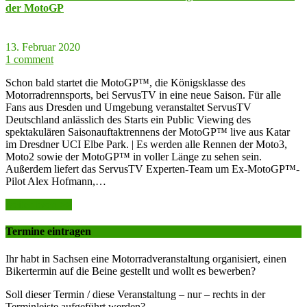
der MotoGP
13. Februar 2020
1 comment
Schon bald startet die MotoGP™, die Königsklasse des
Motorradrennsports, bei ServusTV in eine neue Saison. Für alle
Fans aus Dresden und Umgebung veranstaltet ServusTV
Deutschland anlässlich des Starts ein Public Viewing des
spektakulären Saisonauftaktrennens der MotoGP™ live aus Katar
im Dresdner UCI Elbe Park. | Es werden alle Rennen der Moto3,
Moto2 sowie der MotoGP™ in voller Länge zu sehen sein.
Außerdem liefert das ServusTV Experten-Team um Ex-MotoGP™-
Pilot Alex Hofmann,…
weiter lesen >>
Termine eintragen
Ihr habt in Sachsen eine Motorradveranstaltung organisiert, einen
Bikertermin auf die Beine gestellt und wollt es bewerben?
Soll dieser Termin / diese Veranstaltung – nur – rechts in der
Terminleiste aufgeführt werden?