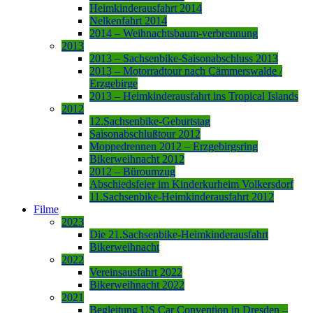
Heimkinderausfahrt 2014
Nelkenfahrt 2014
2014 – Weihnachtsbaum-verbrennung
2013
2013 – Sachsenbike-Saisonabschluss 2013
2013 – Motorradtour nach Cämmerswalde /
Erzgebirge
2013 – Heimkinderausfahrt ins Tropical Islands
2012
12.Sachsenbike-Geburtstag
Saisonabschlußtour 2012
Moppedrennen 2012 – Erzgebirgsring
Bikerweihnacht 2012
2012 – Büroumzug
Abschiedsfeier im Kinderkurheim Volkersdorf
11.Sachsenbike-Heimkinderausfahrt 2012
Filme
2023
Die 21.Sachsenbike-Heimkinderausfahrt
Bikerweihnacht
2022
Vereinsausfahrt 2022
Bikerweihnacht 2022
2021
Begleitung US Car Convention in Dresden –