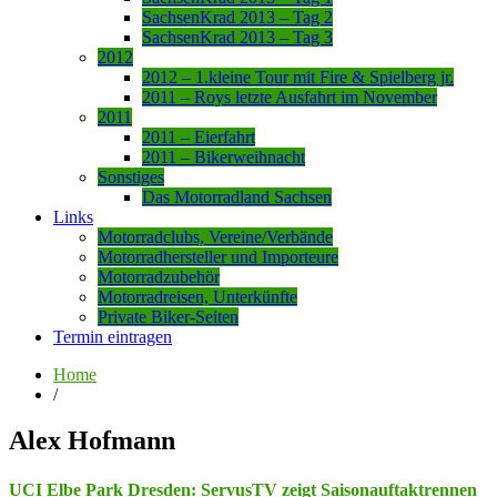
SachsenKrad 2013 – Tag 2
SachsenKrad 2013 – Tag 3
2012
2012 – 1.kleine Tour mit Fire & Spielberg jr.
2011 – Roys letzte Ausfahrt im November
2011
2011 – Eierfahrt
2011 – Bikerweihnacht
Sonstiges
Das Motorradland Sachsen
Links
Motorradclubs, Vereine/Verbände
Motorradhersteller und Importeure
Motorradzubehör
Motorradreisen, Unterkünfte
Private Biker-Seiten
Termin eintragen
Home
/
Alex Hofmann
UCI Elbe Park Dresden: ServusTV zeigt Saisonauftaktrennen