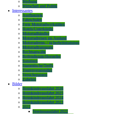
Werbung
Wirtschaft und Politik
Interessantes
Ausflugziele
Fahrschulen
Freie Motorradwerkstätten
Hotels/Unterkünfte
Motorradhändler
Motorradreisen ins Ausland
Motorradrenn- / sicherheitstrainings
Motorradtransporte
Rechtsanwälte
Reifendienste/Hersteller
Sonstiges
Stammtische/Treffs
Tourenveranstalter
Versicherungen
Zubehör
Bilder
Heimkinderausfahrt 2026
Heimkinderausfahrt 2025
Heimkinderausfahrt 2024
Heimkinderausfahrt 2023
2022
Vereinssausfahrt 2022