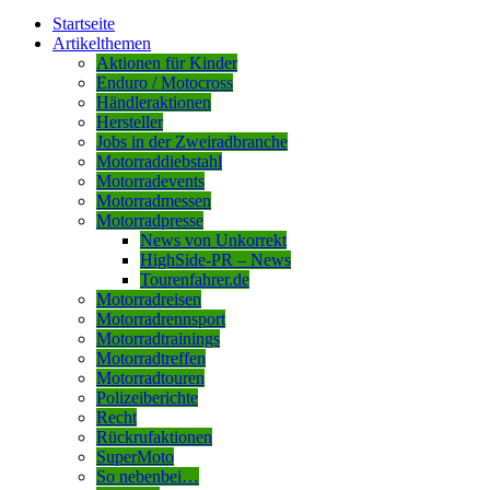
Startseite
Artikelthemen
Aktionen für Kinder
Enduro / Motocross
Händleraktionen
Hersteller
Jobs in der Zweiradbranche
Motorraddiebstahl
Motorradevents
Motorradmessen
Motorradpresse
News von Unkorrekt
HighSide-PR – News
Tourenfahrer.de
Motorradreisen
Motorradrennsport
Motorradtrainings
Motorradtreffen
Motorradtouren
Polizeiberichte
Recht
Rückrufaktionen
SuperMoto
So nebenbei…