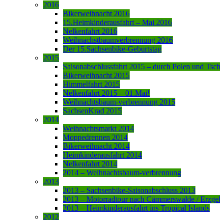
2016
Bikerweihnacht 2016
15.Heimkinderausfahrt – Mai 2016
Nelkenfahrt 2016
Weihnachstbaumverbrennung 2016
Der 15.Sachsenbike-Geburtstag
2015
Saisonabschlussfahrt 2015 – durch Polen und Tsc
Bikerweihnacht 2015
Himmelfahrt 2015
Nelkenfahrt 2015 – 01.Mai!
Weihnachtsbaum-verbrennung 2015
SachsenKrad 2015
2014
Weihnachtsmarkt 2014
Moppedrennen 2014
Bikerweihnacht 2014
Heimkinderausfahrt 2014
Nelkenfahrt 2014
2014 – Weihnachtsbaum-verbrennung
2013
2013 – Sachsenbike-Saisonabschluss 2013
2013 – Motorradtour nach Cämmerswalde / Erzge
2013 – Heimkinderausfahrt ins Tropical Islands
2012