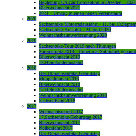
Begleitung US Car Convention in Dresden – 2021
Bikerweihnacht 2021
2021 – Umzug in einen neuen Vereinsraum
2020
Sachsenbike-Motorradausfahrt – 11. bis 13.Septe
Sachsenbike-Ausfahrt – 21.Juni 2020
Weihnachtsbaumverbrennung 2020
2019
Sachsenbike-Tour 2019 nach Thüringen
Sommerputz 2019 – früher mal Subbotnik genannt
Bikerweihnacht 2019
18.Heimkinderausfahrt
2018
Der 18.Sachsenbike-Geburtstag
Moppedrennen 2018
Bikerweihnacht 2018
17.Heimkinderausfahrt
Weihnachtsbaumverbrennung 2018
SachsenKrad 2018
2017
Weihnachtsmarkt 2017
17.Sachsenbike-Geburtstag 2017
Bikerweihnacht 2017
Nelkenfahrt 2017
Der 16.Sachsenbike-Geburtstag