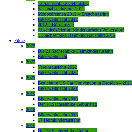
12.Sachsenbike-Geburtstag
Saisonabschlußtour 2012
Moppedrennen 2012 – Erzgebirgsring
Bikerweihnacht 2012
2012 – Büroumzug
Abschiedsfeier im Kinderkurheim Volkersdorf
11.Sachsenbike-Heimkinderausfahrt 2012
Filme
2023
Die 21.Sachsenbike-Heimkinderausfahrt
Bikerweihnacht
2022
Vereinsausfahrt 2022
Bikerweihnacht 2022
2021
Begleitung US Car Convention in Dresden – 2021
Bikerweihnacht 2021
2019
Bikerweihnacht 2019
Der 18.Sachsenbike-Geburtstag
2018
Bikerweihnacht 2018
17.Heimkinderausfahrt
2016
Der 16.Sachsenbike-Geburtstag