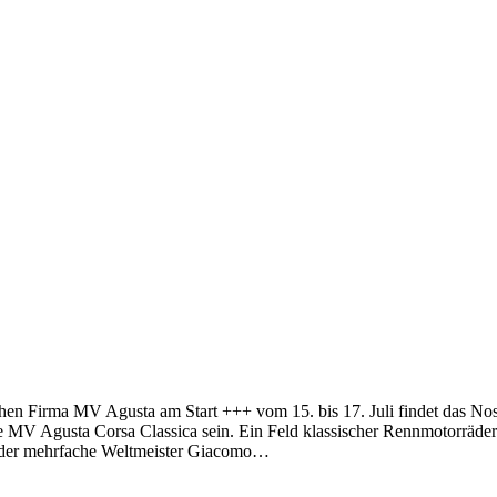
en Firma MV Agusta am Start +++ vom 15. bis 17. Juli findet das Nostal
sse MV Agusta Corsa Classica sein. Ein Feld klassischer Rennmotorräd
n der mehrfache Weltmeister Giacomo…