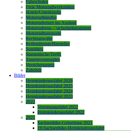
Fahrschulen
Freie Motorradwerkstätten
Hotels/Unterkünfte
Motorradhändler
Motorradreisen ins Ausland
Motorradrenn- / sicherheitstrainings
Motorradtransporte
Rechtsanwälte
Reifendienste/Hersteller
Sonstiges
Stammtische/Treffs
Tourenveranstalter
Versicherungen
Zubehör
Bilder
Heimkinderausfahrt 2026
Heimkinderausfahrt 2025
Heimkinderausfahrt 2024
Heimkinderausfahrt 2023
2022
Vereinssausfahrt 2022
Heimkinderausfahrt 2022
2021
Sachsenbike-Geburtstag 2021
19.Sachsenbike-Heimkinderausfahrt