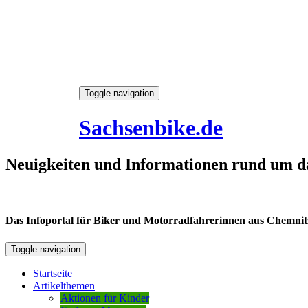
Skip
Toggle navigation
to
6. August 2026
content
Sachsenbike.de
Neuigkeiten und Informationen rund um d
Das Infoportal für Biker und Motorradfahrerinnen aus Chemnitz /
Toggle navigation
Startseite
Artikelthemen
Aktionen für Kinder