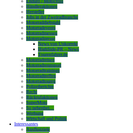
Enduro / Motocross
Händleraktionen
Hersteller
Jobs in der Zweiradbranche
Motorraddiebstahl
Motorradevents
Motorradmessen
Motorradpresse
News von Unkorrekt
HighSide-PR – News
Tourenfahrer.de
Motorradreisen
Motorradrennsport
Motorradtrainings
Motorradtreffen
Motorradtouren
Polizeiberichte
Recht
Rückrufaktionen
SuperMoto
So nebenbei…
Werbung
Wirtschaft und Politik
Interessantes
Ausflugziele