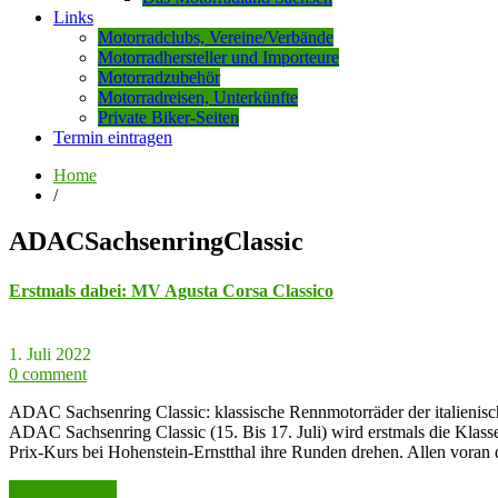
Links
Motorradclubs, Vereine/Verbände
Motorradhersteller und Importeure
Motorradzubehör
Motorradreisen, Unterkünfte
Private Biker-Seiten
Termin eintragen
Home
/
ADACSachsenringClassic
Erstmals dabei: MV Agusta Corsa Classico
1. Juli 2022
0 comment
ADAC Sachsenring Classic: klassische Rennmotorräder der italienisch
ADAC Sachsenring Classic (15. Bis 17. Juli) wird erstmals die Kla
Prix-Kurs bei Hohenstein-Ernstthal ihre Runden drehen. Allen vora
weiter lesen >>