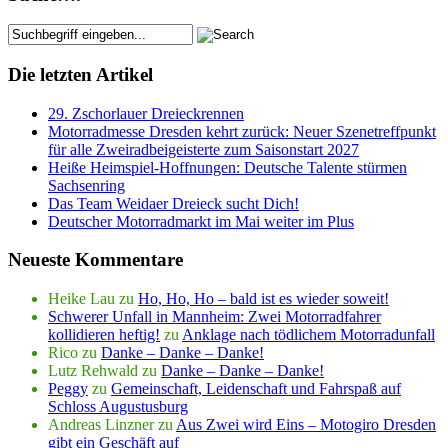
Die letzten Artikel
29. Zschorlauer Dreieckrennen
Motorradmesse Dresden kehrt zurück: Neuer Szenetreffpunkt
für alle Zweiradbeigeisterte zum Saisonstart 2027
Heiße Heimspiel-Hoffnungen: Deutsche Talente stürmen
Sachsenring
Das Team Weidaer Dreieck sucht Dich!
Deutscher Motorradmarkt im Mai weiter im Plus
Neueste Kommentare
Heike Lau
zu
Ho, Ho, Ho – bald ist es wieder soweit!
Schwerer Unfall in Mannheim: Zwei Motorradfahrer
kollidieren heftig!
zu
Anklage nach tödlichem Motorradunfall
Rico
zu
Danke – Danke – Danke!
Lutz Rehwald
zu
Danke – Danke – Danke!
Peggy
zu
Gemeinschaft, Leidenschaft und Fahrspaß auf
Schloss Augustusburg
Andreas Linzner
zu
Aus Zwei wird Eins – Motogiro Dresden
gibt ein Geschäft auf