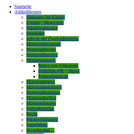
Startseite
Artikelthemen
Aktionen für Kinder
Enduro / Motocross
Händleraktionen
Hersteller
Jobs in der Zweiradbranche
Motorraddiebstahl
Motorradevents
Motorradmessen
Motorradpresse
News von Unkorrekt
HighSide-PR – News
Tourenfahrer.de
Motorradreisen
Motorradrennsport
Motorradtrainings
Motorradtreffen
Motorradtouren
Polizeiberichte
Recht
Rückrufaktionen
SuperMoto
So nebenbei…