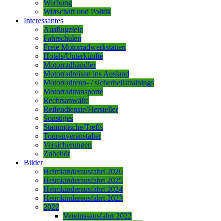
Werbung
Wirtschaft und Politik
Interessantes
Ausflugziele
Fahrschulen
Freie Motorradwerkstätten
Hotels/Unterkünfte
Motorradhändler
Motorradreisen ins Ausland
Motorradrenn- / sicherheitstrainings
Motorradtransporte
Rechtsanwälte
Reifendienste/Hersteller
Sonstiges
Stammtische/Treffs
Tourenveranstalter
Versicherungen
Zubehör
Bilder
Heimkinderausfahrt 2026
Heimkinderausfahrt 2025
Heimkinderausfahrt 2024
Heimkinderausfahrt 2023
2022
Vereinssausfahrt 2022