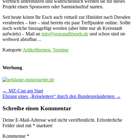
werblich unterstützen und wahrscheinlich werden sie für dieses
Projekt einen Sponsoren oder Sammelaufruf starten.
Seit heute könnt Ihr Euch auch virtuell zur Hinfahrt nach Dresden
verabreden – hier – sind bereits ein paar Treffpunkte online. Sollte
noch welche hinzugefügt werden (aber bitte nur ab Kreisstadt
aufwärts) – Mail an
info@reneandfriends.de
und schon sind sie
weltweit abrufbar…
Kategorie
Artikelthemen
,
Termine
Werbung
Post
←
MZ-Cup am Start
Ehrung eines „Reiseleiters“ durch den Bundespräsidenten
→
navigation
Schreibe einen Kommentar
Deine E-Mail-Adresse wird nicht veröffentlicht.
Erforderliche
Felder sind mit
*
markiert
Kommentar
*