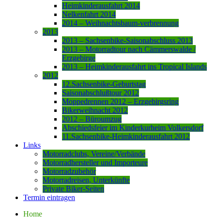
Heimkinderausfahrt 2014
Nelkenfahrt 2014
2014 – Weihnachtsbaum-verbrennung
2013
2013 – Sachsenbike-Saisonabschluss 2013
2013 – Motorradtour nach Cämmerswalde /
Erzgebirge
2013 – Heimkinderausfahrt ins Tropical Islands
2012
12.Sachsenbike-Geburtstag
Saisonabschlußtour 2012
Moppedrennen 2012 – Erzgebirgsring
Bikerweihnacht 2012
2012 – Büroumzug
Abschiedsfeier im Kinderkurheim Volkersdorf
11.Sachsenbike-Heimkinderausfahrt 2012
Links
Motorradclubs, Vereine/Verbände
Motorradhersteller und Importeure
Motorradzubehör
Motorradreisen, Unterkünfte
Private Biker-Seiten
Termin eintragen
Home