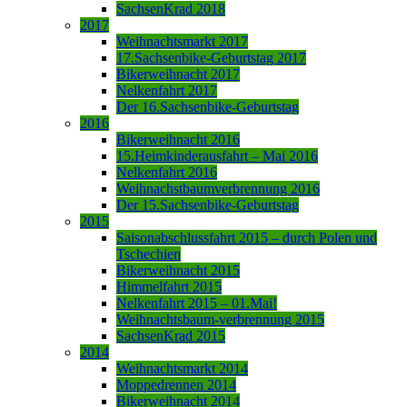
SachsenKrad 2018
2017
Weihnachtsmarkt 2017
17.Sachsenbike-Geburtstag 2017
Bikerweihnacht 2017
Nelkenfahrt 2017
Der 16.Sachsenbike-Geburtstag
2016
Bikerweihnacht 2016
15.Heimkinderausfahrt – Mai 2016
Nelkenfahrt 2016
Weihnachstbaumverbrennung 2016
Der 15.Sachsenbike-Geburtstag
2015
Saisonabschlussfahrt 2015 – durch Polen und
Tschechien
Bikerweihnacht 2015
Himmelfahrt 2015
Nelkenfahrt 2015 – 01.Mai!
Weihnachtsbaum-verbrennung 2015
SachsenKrad 2015
2014
Weihnachtsmarkt 2014
Moppedrennen 2014
Bikerweihnacht 2014