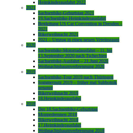
Heimkinderausfahrt 2022
2021
Sachsenbike-Geburtstag 2021
19.Sachsenbike-Heimkinderausfahrt
Begleitung US Car Convention in Dresden –
2021
Bikerweihnacht 2021
2021 – Umzug in einen neuen Vereinsraum
2020
Sachsenbike-Motorradausfahrt – 11. bis
13.September 2020 nach Tschechien
Sachsenbike-Ausfahrt – 21.Juni 2020
Weihnachtsbaumverbrennung 2020
2019
Sachsenbike-Tour 2019 nach Thüringen
Sommerputz 2019 – früher mal Subbotnik
genannt
Bikerweihnacht 2019
18.Heimkinderausfahrt
2018
Der 18.Sachsenbike-Geburtstag
Moppedrennen 2018
Bikerweihnacht 2018
17.Heimkinderausfahrt
Weihnachtsbaumverbrennung 2018