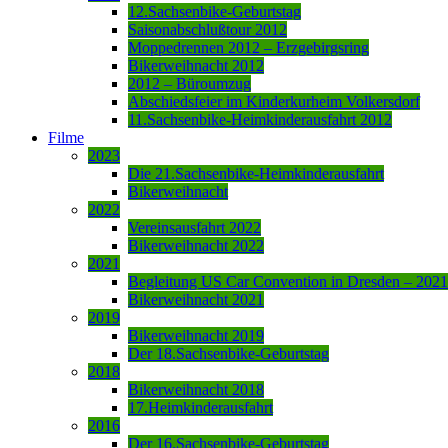
12.Sachsenbike-Geburtstag
Saisonabschlußtour 2012
Moppedrennen 2012 – Erzgebirgsring
Bikerweihnacht 2012
2012 – Büroumzug
Abschiedsfeier im Kinderkurheim Volkersdorf
11.Sachsenbike-Heimkinderausfahrt 2012
Filme
2023
Die 21.Sachsenbike-Heimkinderausfahrt
Bikerweihnacht
2022
Vereinsausfahrt 2022
Bikerweihnacht 2022
2021
Begleitung US Car Convention in Dresden – 2021
Bikerweihnacht 2021
2019
Bikerweihnacht 2019
Der 18.Sachsenbike-Geburtstag
2018
Bikerweihnacht 2018
17.Heimkinderausfahrt
2016
Der 16.Sachsenbike-Geburtstag