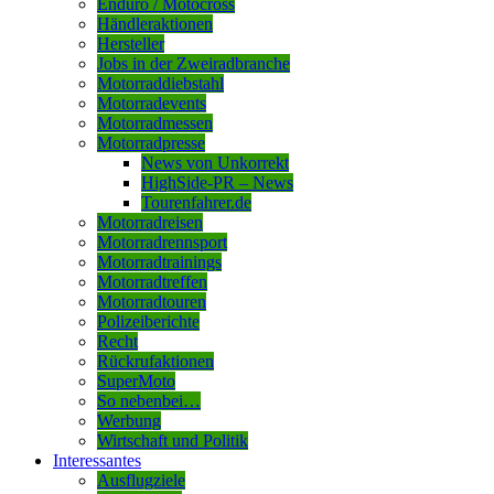
Enduro / Motocross
Händleraktionen
Hersteller
Jobs in der Zweiradbranche
Motorraddiebstahl
Motorradevents
Motorradmessen
Motorradpresse
News von Unkorrekt
HighSide-PR – News
Tourenfahrer.de
Motorradreisen
Motorradrennsport
Motorradtrainings
Motorradtreffen
Motorradtouren
Polizeiberichte
Recht
Rückrufaktionen
SuperMoto
So nebenbei…
Werbung
Wirtschaft und Politik
Interessantes
Ausflugziele