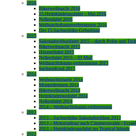
2016
Bikerweihnacht 2016
15.Heimkinderausfahrt – Mai 2016
Nelkenfahrt 2016
Weihnachstbaumverbrennung 2016
Der 15.Sachsenbike-Geburtstag
2015
Saisonabschlussfahrt 2015 – durch Polen und Tsc
Bikerweihnacht 2015
Himmelfahrt 2015
Nelkenfahrt 2015 – 01.Mai!
Weihnachtsbaum-verbrennung 2015
SachsenKrad 2015
2014
Weihnachtsmarkt 2014
Moppedrennen 2014
Bikerweihnacht 2014
Heimkinderausfahrt 2014
Nelkenfahrt 2014
2014 – Weihnachtsbaum-verbrennung
2013
2013 – Sachsenbike-Saisonabschluss 2013
2013 – Motorradtour nach Cämmerswalde / Erzge
2013 – Heimkinderausfahrt ins Tropical Islands
2012