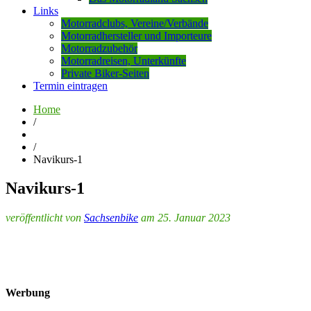
Links
Motorradclubs, Vereine/Verbände
Motorradhersteller und Importeure
Motorradzubehör
Motorradreisen, Unterkünfte
Private Biker-Seiten
Termin eintragen
Home
/
/
Navikurs-1
Navikurs-1
veröffentlicht von
Sachsenbike
am 25. Januar 2023
Werbung