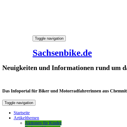
Skip
Toggle navigation
to
6. August 2026
content
Sachsenbike.de
Neuigkeiten und Informationen rund um d
Das Infoportal für Biker und Motorradfahrerinnen aus Chemnitz /
Toggle navigation
Startseite
Artikelthemen
Aktionen für Kinder