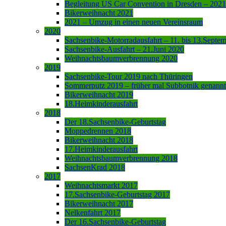
Begleitung US Car Convention in Dresden – 2021
Bikerweihnacht 2021
2021 – Umzug in einen neuen Vereinsraum
2020
Sachsenbike-Motorradausfahrt – 11. bis 13.Septe
Sachsenbike-Ausfahrt – 21.Juni 2020
Weihnachtsbaumverbrennung 2020
2019
Sachsenbike-Tour 2019 nach Thüringen
Sommerputz 2019 – früher mal Subbotnik genannt
Bikerweihnacht 2019
18.Heimkinderausfahrt
2018
Der 18.Sachsenbike-Geburtstag
Moppedrennen 2018
Bikerweihnacht 2018
17.Heimkinderausfahrt
Weihnachtsbaumverbrennung 2018
SachsenKrad 2018
2017
Weihnachtsmarkt 2017
17.Sachsenbike-Geburtstag 2017
Bikerweihnacht 2017
Nelkenfahrt 2017
Der 16.Sachsenbike-Geburtstag