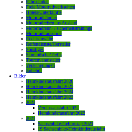
Fahrschulen
Freie Motorradwerkstätten
Hotels/Unterkünfte
Motorradhändler
Motorradreisen ins Ausland
Motorradrenn- / sicherheitstrainings
Motorradtransporte
Rechtsanwälte
Reifendienste/Hersteller
Sonstiges
Stammtische/Treffs
Tourenveranstalter
Versicherungen
Zubehör
Bilder
Heimkinderausfahrt 2026
Heimkinderausfahrt 2025
Heimkinderausfahrt 2024
Heimkinderausfahrt 2023
2022
Vereinssausfahrt 2022
Heimkinderausfahrt 2022
2021
Sachsenbike-Geburtstag 2021
19.Sachsenbike-Heimkinderausfahrt