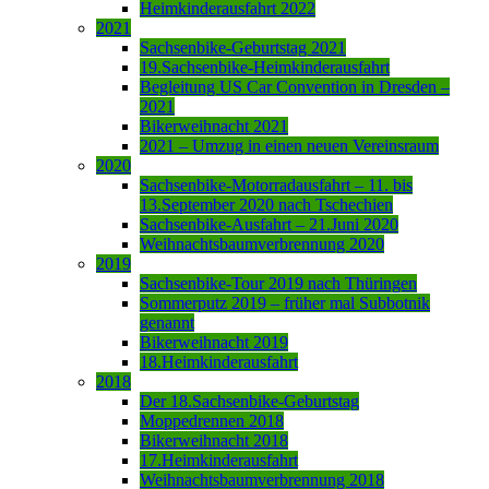
Heimkinderausfahrt 2022
2021
Sachsenbike-Geburtstag 2021
19.Sachsenbike-Heimkinderausfahrt
Begleitung US Car Convention in Dresden –
2021
Bikerweihnacht 2021
2021 – Umzug in einen neuen Vereinsraum
2020
Sachsenbike-Motorradausfahrt – 11. bis
13.September 2020 nach Tschechien
Sachsenbike-Ausfahrt – 21.Juni 2020
Weihnachtsbaumverbrennung 2020
2019
Sachsenbike-Tour 2019 nach Thüringen
Sommerputz 2019 – früher mal Subbotnik
genannt
Bikerweihnacht 2019
18.Heimkinderausfahrt
2018
Der 18.Sachsenbike-Geburtstag
Moppedrennen 2018
Bikerweihnacht 2018
17.Heimkinderausfahrt
Weihnachtsbaumverbrennung 2018