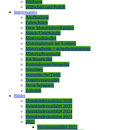
Werbung
Wirtschaft und Politik
Interessantes
Ausflugziele
Fahrschulen
Freie Motorradwerkstätten
Hotels/Unterkünfte
Motorradhändler
Motorradreisen ins Ausland
Motorradrenn- / sicherheitstrainings
Motorradtransporte
Rechtsanwälte
Reifendienste/Hersteller
Sonstiges
Stammtische/Treffs
Tourenveranstalter
Versicherungen
Zubehör
Bilder
Heimkinderausfahrt 2026
Heimkinderausfahrt 2025
Heimkinderausfahrt 2024
Heimkinderausfahrt 2023
2022
Vereinssausfahrt 2022