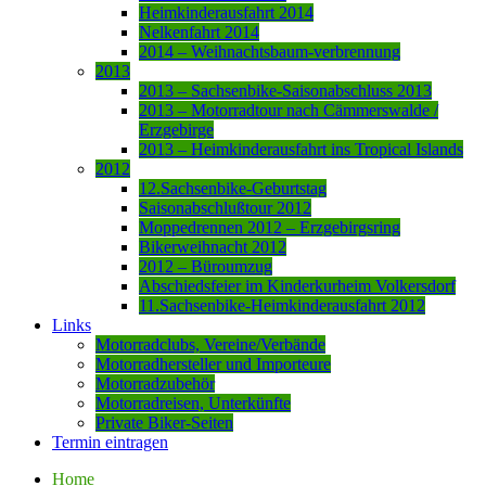
Heimkinderausfahrt 2014
Nelkenfahrt 2014
2014 – Weihnachtsbaum-verbrennung
2013
2013 – Sachsenbike-Saisonabschluss 2013
2013 – Motorradtour nach Cämmerswalde /
Erzgebirge
2013 – Heimkinderausfahrt ins Tropical Islands
2012
12.Sachsenbike-Geburtstag
Saisonabschlußtour 2012
Moppedrennen 2012 – Erzgebirgsring
Bikerweihnacht 2012
2012 – Büroumzug
Abschiedsfeier im Kinderkurheim Volkersdorf
11.Sachsenbike-Heimkinderausfahrt 2012
Links
Motorradclubs, Vereine/Verbände
Motorradhersteller und Importeure
Motorradzubehör
Motorradreisen, Unterkünfte
Private Biker-Seiten
Termin eintragen
Home