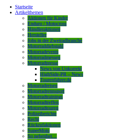
Startseite
Artikelthemen
Aktionen für Kinder
Enduro / Motocross
Händleraktionen
Hersteller
Jobs in der Zweiradbranche
Motorraddiebstahl
Motorradevents
Motorradmessen
Motorradpresse
News von Unkorrekt
HighSide-PR – News
Tourenfahrer.de
Motorradreisen
Motorradrennsport
Motorradtrainings
Motorradtreffen
Motorradtouren
Polizeiberichte
Recht
Rückrufaktionen
SuperMoto
So nebenbei…