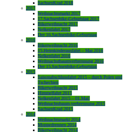
SachsenKrad 2018
2017
Weihnachtsmarkt 2017
17.Sachsenbike-Geburtstag 2017
Bikerweihnacht 2017
Nelkenfahrt 2017
Der 16.Sachsenbike-Geburtstag
2016
Bikerweihnacht 2016
15.Heimkinderausfahrt – Mai 2016
Nelkenfahrt 2016
Weihnachstbaumverbrennung 2016
Der 15.Sachsenbike-Geburtstag
2015
Saisonabschlussfahrt 2015 – durch Polen und
Tschechien
Bikerweihnacht 2015
Himmelfahrt 2015
Nelkenfahrt 2015 – 01.Mai!
Weihnachtsbaum-verbrennung 2015
SachsenKrad 2015
2014
Weihnachtsmarkt 2014
Moppedrennen 2014
Bikerweihnacht 2014