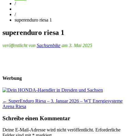
/
/
superenduro riesa 1
superenduro riesa 1
veröffentlicht von
Sachsenbike
am 3. Mai 2025
Werbung
Post
←
SuperEnduro Riesa – 3. Januar 2026 – WT Energiesysteme
Arena Riesa
navigation
Schreibe einen Kommentar
Deine E-Mail-Adresse wird nicht veröffentlicht.
Erforderliche
Felder sind mit
*
markiert