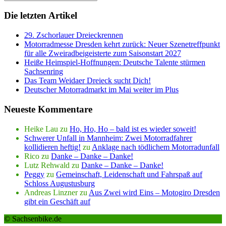
Die letzten Artikel
29. Zschorlauer Dreieckrennen
Motorradmesse Dresden kehrt zurück: Neuer Szenetreffpunkt
für alle Zweiradbeigeisterte zum Saisonstart 2027
Heiße Heimspiel-Hoffnungen: Deutsche Talente stürmen
Sachsenring
Das Team Weidaer Dreieck sucht Dich!
Deutscher Motorradmarkt im Mai weiter im Plus
Neueste Kommentare
Heike Lau
zu
Ho, Ho, Ho – bald ist es wieder soweit!
Schwerer Unfall in Mannheim: Zwei Motorradfahrer
kollidieren heftig!
zu
Anklage nach tödlichem Motorradunfall
Rico
zu
Danke – Danke – Danke!
Lutz Rehwald
zu
Danke – Danke – Danke!
Peggy
zu
Gemeinschaft, Leidenschaft und Fahrspaß auf
Schloss Augustusburg
Andreas Linzner
zu
Aus Zwei wird Eins – Motogiro Dresden
gibt ein Geschäft auf
© Sachsenbike.de