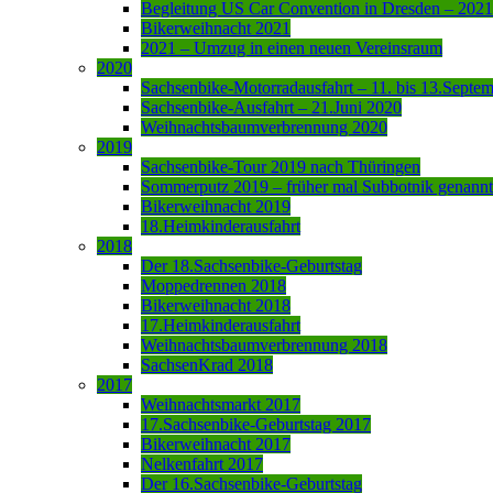
Begleitung US Car Convention in Dresden – 2021
Bikerweihnacht 2021
2021 – Umzug in einen neuen Vereinsraum
2020
Sachsenbike-Motorradausfahrt – 11. bis 13.Septe
Sachsenbike-Ausfahrt – 21.Juni 2020
Weihnachtsbaumverbrennung 2020
2019
Sachsenbike-Tour 2019 nach Thüringen
Sommerputz 2019 – früher mal Subbotnik genannt
Bikerweihnacht 2019
18.Heimkinderausfahrt
2018
Der 18.Sachsenbike-Geburtstag
Moppedrennen 2018
Bikerweihnacht 2018
17.Heimkinderausfahrt
Weihnachtsbaumverbrennung 2018
SachsenKrad 2018
2017
Weihnachtsmarkt 2017
17.Sachsenbike-Geburtstag 2017
Bikerweihnacht 2017
Nelkenfahrt 2017
Der 16.Sachsenbike-Geburtstag