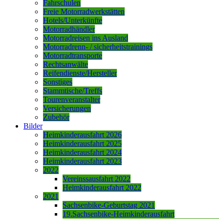
Fahrschulen
Freie Motorradwerkstätten
Hotels/Unterkünfte
Motorradhändler
Motorradreisen ins Ausland
Motorradrenn- / sicherheitstrainings
Motorradtransporte
Rechtsanwälte
Reifendienste/Hersteller
Sonstiges
Stammtische/Treffs
Tourenveranstalter
Versicherungen
Zubehör
Bilder
Heimkinderausfahrt 2026
Heimkinderausfahrt 2025
Heimkinderausfahrt 2024
Heimkinderausfahrt 2023
2022
Vereinssausfahrt 2022
Heimkinderausfahrt 2022
2021
Sachsenbike-Geburtstag 2021
19.Sachsenbike-Heimkinderausfahrt