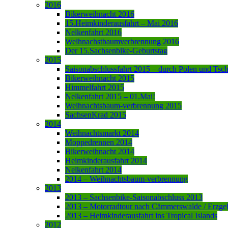
2016
Bikerweihnacht 2016
15.Heimkinderausfahrt – Mai 2016
Nelkenfahrt 2016
Weihnachstbaumverbrennung 2016
Der 15.Sachsenbike-Geburtstag
2015
Saisonabschlussfahrt 2015 – durch Polen und Tsc
Bikerweihnacht 2015
Himmelfahrt 2015
Nelkenfahrt 2015 – 01.Mai!
Weihnachtsbaum-verbrennung 2015
SachsenKrad 2015
2014
Weihnachtsmarkt 2014
Moppedrennen 2014
Bikerweihnacht 2014
Heimkinderausfahrt 2014
Nelkenfahrt 2014
2014 – Weihnachtsbaum-verbrennung
2013
2013 – Sachsenbike-Saisonabschluss 2013
2013 – Motorradtour nach Cämmerswalde / Erzge
2013 – Heimkinderausfahrt ins Tropical Islands
2012