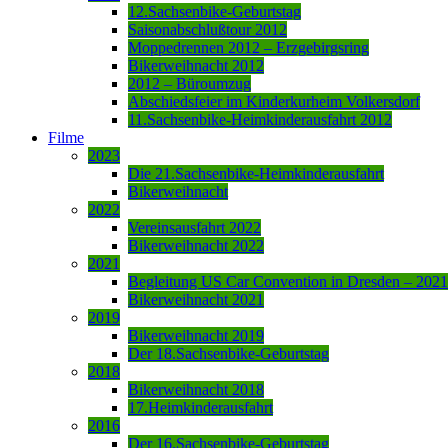
12.Sachsenbike-Geburtstag
Saisonabschlußtour 2012
Moppedrennen 2012 – Erzgebirgsring
Bikerweihnacht 2012
2012 – Büroumzug
Abschiedsfeier im Kinderkurheim Volkersdorf
11.Sachsenbike-Heimkinderausfahrt 2012
Filme
2023
Die 21.Sachsenbike-Heimkinderausfahrt
Bikerweihnacht
2022
Vereinsausfahrt 2022
Bikerweihnacht 2022
2021
Begleitung US Car Convention in Dresden – 2021
Bikerweihnacht 2021
2019
Bikerweihnacht 2019
Der 18.Sachsenbike-Geburtstag
2018
Bikerweihnacht 2018
17.Heimkinderausfahrt
2016
Der 16.Sachsenbike-Geburtstag