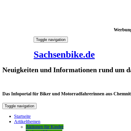
Werbun
Skip
Toggle navigation
to
7. August 2026
content
Sachsenbike.de
Neuigkeiten und Informationen rund um d
Das Infoportal für Biker und Motorradfahrerinnen aus Chemnitz /
Toggle navigation
Startseite
Artikelthemen
Aktionen für Kinder