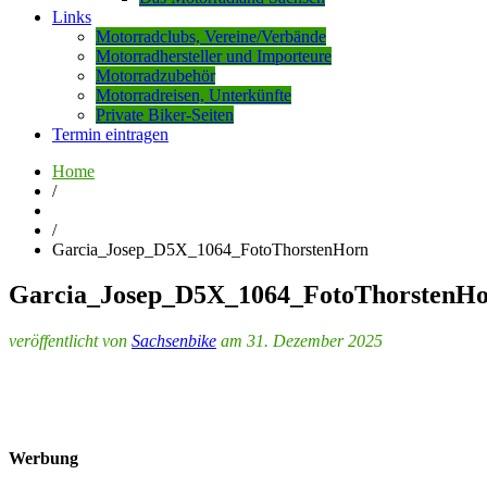
Links
Motorradclubs, Vereine/Verbände
Motorradhersteller und Importeure
Motorradzubehör
Motorradreisen, Unterkünfte
Private Biker-Seiten
Termin eintragen
Home
/
/
Garcia_Josep_D5X_1064_FotoThorstenHorn
Garcia_Josep_D5X_1064_FotoThorstenH
veröffentlicht von
Sachsenbike
am 31. Dezember 2025
Werbung