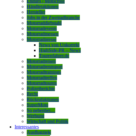
Enduro / Motocross
Händleraktionen
Hersteller
Jobs in der Zweiradbranche
Motorraddiebstahl
Motorradevents
Motorradmessen
Motorradpresse
News von Unkorrekt
HighSide-PR – News
Tourenfahrer.de
Motorradreisen
Motorradrennsport
Motorradtrainings
Motorradtreffen
Motorradtouren
Polizeiberichte
Recht
Rückrufaktionen
SuperMoto
So nebenbei…
Werbung
Wirtschaft und Politik
Interessantes
Ausflugziele