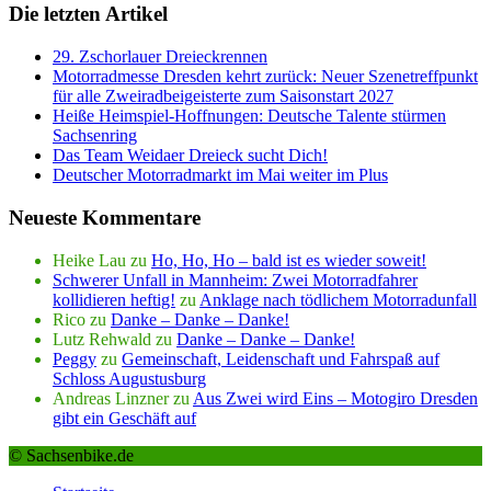
Die letzten Artikel
29. Zschorlauer Dreieckrennen
Motorradmesse Dresden kehrt zurück: Neuer Szenetreffpunkt
für alle Zweiradbeigeisterte zum Saisonstart 2027
Heiße Heimspiel-Hoffnungen: Deutsche Talente stürmen
Sachsenring
Das Team Weidaer Dreieck sucht Dich!
Deutscher Motorradmarkt im Mai weiter im Plus
Neueste Kommentare
Heike Lau
zu
Ho, Ho, Ho – bald ist es wieder soweit!
Schwerer Unfall in Mannheim: Zwei Motorradfahrer
kollidieren heftig!
zu
Anklage nach tödlichem Motorradunfall
Rico
zu
Danke – Danke – Danke!
Lutz Rehwald
zu
Danke – Danke – Danke!
Peggy
zu
Gemeinschaft, Leidenschaft und Fahrspaß auf
Schloss Augustusburg
Andreas Linzner
zu
Aus Zwei wird Eins – Motogiro Dresden
gibt ein Geschäft auf
© Sachsenbike.de