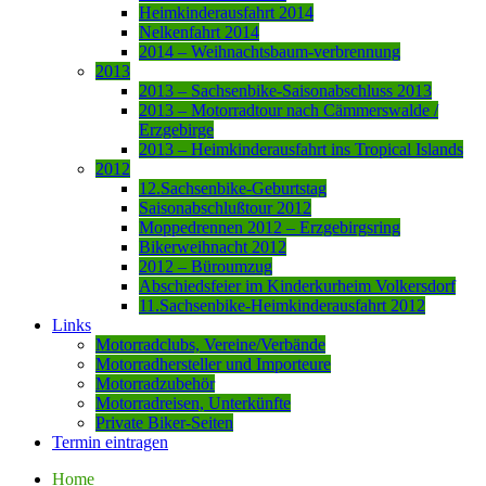
Heimkinderausfahrt 2014
Nelkenfahrt 2014
2014 – Weihnachtsbaum-verbrennung
2013
2013 – Sachsenbike-Saisonabschluss 2013
2013 – Motorradtour nach Cämmerswalde /
Erzgebirge
2013 – Heimkinderausfahrt ins Tropical Islands
2012
12.Sachsenbike-Geburtstag
Saisonabschlußtour 2012
Moppedrennen 2012 – Erzgebirgsring
Bikerweihnacht 2012
2012 – Büroumzug
Abschiedsfeier im Kinderkurheim Volkersdorf
11.Sachsenbike-Heimkinderausfahrt 2012
Links
Motorradclubs, Vereine/Verbände
Motorradhersteller und Importeure
Motorradzubehör
Motorradreisen, Unterkünfte
Private Biker-Seiten
Termin eintragen
Home