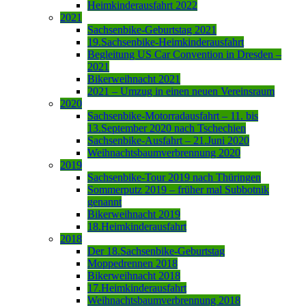
Heimkinderausfahrt 2022
2021
Sachsenbike-Geburtstag 2021
19.Sachsenbike-Heimkinderausfahrt
Begleitung US Car Convention in Dresden –
2021
Bikerweihnacht 2021
2021 – Umzug in einen neuen Vereinsraum
2020
Sachsenbike-Motorradausfahrt – 11. bis
13.September 2020 nach Tschechien
Sachsenbike-Ausfahrt – 21.Juni 2020
Weihnachtsbaumverbrennung 2020
2019
Sachsenbike-Tour 2019 nach Thüringen
Sommerputz 2019 – früher mal Subbotnik
genannt
Bikerweihnacht 2019
18.Heimkinderausfahrt
2018
Der 18.Sachsenbike-Geburtstag
Moppedrennen 2018
Bikerweihnacht 2018
17.Heimkinderausfahrt
Weihnachtsbaumverbrennung 2018