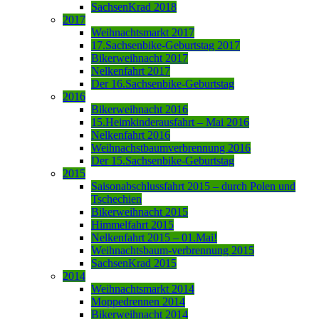
SachsenKrad 2018
2017
Weihnachtsmarkt 2017
17.Sachsenbike-Geburtstag 2017
Bikerweihnacht 2017
Nelkenfahrt 2017
Der 16.Sachsenbike-Geburtstag
2016
Bikerweihnacht 2016
15.Heimkinderausfahrt – Mai 2016
Nelkenfahrt 2016
Weihnachstbaumverbrennung 2016
Der 15.Sachsenbike-Geburtstag
2015
Saisonabschlussfahrt 2015 – durch Polen und
Tschechien
Bikerweihnacht 2015
Himmelfahrt 2015
Nelkenfahrt 2015 – 01.Mai!
Weihnachtsbaum-verbrennung 2015
SachsenKrad 2015
2014
Weihnachtsmarkt 2014
Moppedrennen 2014
Bikerweihnacht 2014