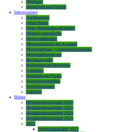
Werbung
Wirtschaft und Politik
Interessantes
Ausflugziele
Fahrschulen
Freie Motorradwerkstätten
Hotels/Unterkünfte
Motorradhändler
Motorradreisen ins Ausland
Motorradrenn- / sicherheitstrainings
Motorradtransporte
Rechtsanwälte
Reifendienste/Hersteller
Sonstiges
Stammtische/Treffs
Tourenveranstalter
Versicherungen
Zubehör
Bilder
Heimkinderausfahrt 2026
Heimkinderausfahrt 2025
Heimkinderausfahrt 2024
Heimkinderausfahrt 2023
2022
Vereinssausfahrt 2022