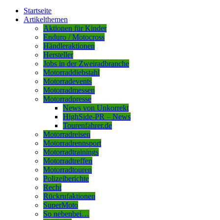
Startseite
Artikelthemen
Aktionen für Kinder
Enduro / Motocross
Händleraktionen
Hersteller
Jobs in der Zweiradbranche
Motorraddiebstahl
Motorradevents
Motorradmessen
Motorradpresse
News von Unkorrekt
HighSide-PR – News
Tourenfahrer.de
Motorradreisen
Motorradrennsport
Motorradtrainings
Motorradtreffen
Motorradtouren
Polizeiberichte
Recht
Rückrufaktionen
SuperMoto
So nebenbei…