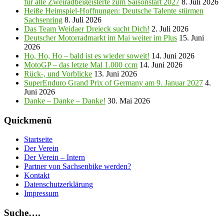
für alle Zweiradbeigeisterte zum Saisonstart 2027
8. Juli 2026
Heiße Heimspiel-Hoffnungen: Deutsche Talente stürmen
Sachsenring
8. Juli 2026
Das Team Weidaer Dreieck sucht Dich!
2. Juli 2026
Deutscher Motorradmarkt im Mai weiter im Plus
15. Juni
2026
Ho, Ho, Ho – bald ist es wieder soweit!
14. Juni 2026
MotoGP – das letzte Mal 1.000 ccm
14. Juni 2026
Rück-, und Vorblicke
13. Juni 2026
SuperEnduro Grand Prix of Germany am 9. Januar 2027
4.
Juni 2026
Danke – Danke – Danke!
30. Mai 2026
Quickmenü
Startseite
Der Verein
Der Verein – Intern
Partner von Sachsenbike werden?
Kontakt
Datenschutzerklärung
Impressum
Suche….