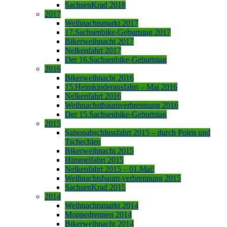
SachsenKrad 2018
2017
Weihnachtsmarkt 2017
17.Sachsenbike-Geburtstag 2017
Bikerweihnacht 2017
Nelkenfahrt 2017
Der 16.Sachsenbike-Geburtstag
2016
Bikerweihnacht 2016
15.Heimkinderausfahrt – Mai 2016
Nelkenfahrt 2016
Weihnachstbaumverbrennung 2016
Der 15.Sachsenbike-Geburtstag
2015
Saisonabschlussfahrt 2015 – durch Polen und
Tschechien
Bikerweihnacht 2015
Himmelfahrt 2015
Nelkenfahrt 2015 – 01.Mai!
Weihnachtsbaum-verbrennung 2015
SachsenKrad 2015
2014
Weihnachtsmarkt 2014
Moppedrennen 2014
Bikerweihnacht 2014