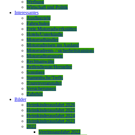
Werbung
Wirtschaft und Politik
Interessantes
Ausflugziele
Fahrschulen
Freie Motorradwerkstätten
Hotels/Unterkünfte
Motorradhändler
Motorradreisen ins Ausland
Motorradrenn- / sicherheitstrainings
Motorradtransporte
Rechtsanwälte
Reifendienste/Hersteller
Sonstiges
Stammtische/Treffs
Tourenveranstalter
Versicherungen
Zubehör
Bilder
Heimkinderausfahrt 2026
Heimkinderausfahrt 2025
Heimkinderausfahrt 2024
Heimkinderausfahrt 2023
2022
Vereinssausfahrt 2022