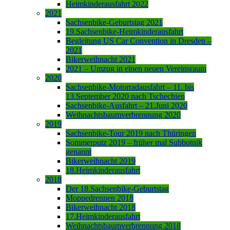
Heimkinderausfahrt 2022
2021
Sachsenbike-Geburtstag 2021
19.Sachsenbike-Heimkinderausfahrt
Begleitung US Car Convention in Dresden –
2021
Bikerweihnacht 2021
2021 – Umzug in einen neuen Vereinsraum
2020
Sachsenbike-Motorradausfahrt – 11. bis
13.September 2020 nach Tschechien
Sachsenbike-Ausfahrt – 21.Juni 2020
Weihnachtsbaumverbrennung 2020
2019
Sachsenbike-Tour 2019 nach Thüringen
Sommerputz 2019 – früher mal Subbotnik
genannt
Bikerweihnacht 2019
18.Heimkinderausfahrt
2018
Der 18.Sachsenbike-Geburtstag
Moppedrennen 2018
Bikerweihnacht 2018
17.Heimkinderausfahrt
Weihnachtsbaumverbrennung 2018