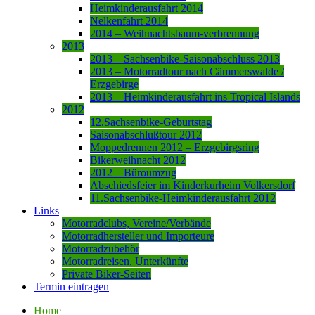
Heimkinderausfahrt 2014
Nelkenfahrt 2014
2014 – Weihnachtsbaum-verbrennung
2013
2013 – Sachsenbike-Saisonabschluss 2013
2013 – Motorradtour nach Cämmerswalde /
Erzgebirge
2013 – Heimkinderausfahrt ins Tropical Islands
2012
12.Sachsenbike-Geburtstag
Saisonabschlußtour 2012
Moppedrennen 2012 – Erzgebirgsring
Bikerweihnacht 2012
2012 – Büroumzug
Abschiedsfeier im Kinderkurheim Volkersdorf
11.Sachsenbike-Heimkinderausfahrt 2012
Links
Motorradclubs, Vereine/Verbände
Motorradhersteller und Importeure
Motorradzubehör
Motorradreisen, Unterkünfte
Private Biker-Seiten
Termin eintragen
Home