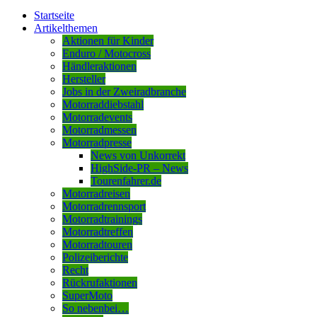
Startseite
Artikelthemen
Aktionen für Kinder
Enduro / Motocross
Händleraktionen
Hersteller
Jobs in der Zweiradbranche
Motorraddiebstahl
Motorradevents
Motorradmessen
Motorradpresse
News von Unkorrekt
HighSide-PR – News
Tourenfahrer.de
Motorradreisen
Motorradrennsport
Motorradtrainings
Motorradtreffen
Motorradtouren
Polizeiberichte
Recht
Rückrufaktionen
SuperMoto
So nebenbei…