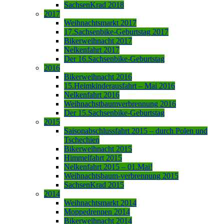
SachsenKrad 2018
2017
Weihnachtsmarkt 2017
17.Sachsenbike-Geburtstag 2017
Bikerweihnacht 2017
Nelkenfahrt 2017
Der 16.Sachsenbike-Geburtstag
2016
Bikerweihnacht 2016
15.Heimkinderausfahrt – Mai 2016
Nelkenfahrt 2016
Weihnachstbaumverbrennung 2016
Der 15.Sachsenbike-Geburtstag
2015
Saisonabschlussfahrt 2015 – durch Polen und
Tschechien
Bikerweihnacht 2015
Himmelfahrt 2015
Nelkenfahrt 2015 – 01.Mai!
Weihnachtsbaum-verbrennung 2015
SachsenKrad 2015
2014
Weihnachtsmarkt 2014
Moppedrennen 2014
Bikerweihnacht 2014