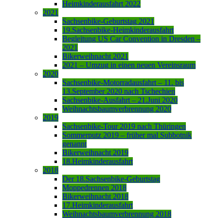
Heimkinderausfahrt 2022
2021
Sachsenbike-Geburtstag 2021
19.Sachsenbike-Heimkinderausfahrt
Begleitung US Car Convention in Dresden –
2021
Bikerweihnacht 2021
2021 – Umzug in einen neuen Vereinsraum
2020
Sachsenbike-Motorradausfahrt – 11. bis
13.September 2020 nach Tschechien
Sachsenbike-Ausfahrt – 21.Juni 2020
Weihnachtsbaumverbrennung 2020
2019
Sachsenbike-Tour 2019 nach Thüringen
Sommerputz 2019 – früher mal Subbotnik
genannt
Bikerweihnacht 2019
18.Heimkinderausfahrt
2018
Der 18.Sachsenbike-Geburtstag
Moppedrennen 2018
Bikerweihnacht 2018
17.Heimkinderausfahrt
Weihnachtsbaumverbrennung 2018