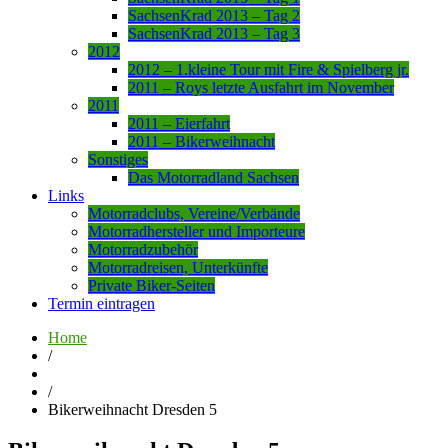
SachsenKrad 2013 – Tag 2
SachsenKrad 2013 – Tag 3
2012
2012 – 1.kleine Tour mit Fire & Spielberg jr.
2011 – Roys letzte Ausfahrt im November
2011
2011 – Eierfahrt
2011 – Bikerweihnacht
Sonstiges
Das Motorradland Sachsen
Links
Motorradclubs, Vereine/Verbände
Motorradhersteller und Importeure
Motorradzubehör
Motorradreisen, Unterkünfte
Private Biker-Seiten
Termin eintragen
Home
/
/
Bikerweihnacht Dresden 5