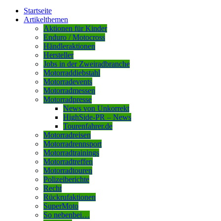
Startseite
Artikelthemen
Aktionen für Kinder
Enduro / Motocross
Händleraktionen
Hersteller
Jobs in der Zweiradbranche
Motorraddiebstahl
Motorradevents
Motorradmessen
Motorradpresse
News von Unkorrekt
HighSide-PR – News
Tourenfahrer.de
Motorradreisen
Motorradrennsport
Motorradtrainings
Motorradtreffen
Motorradtouren
Polizeiberichte
Recht
Rückrufaktionen
SuperMoto
So nebenbei…