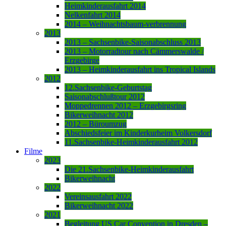
Heimkinderausfahrt 2014
Nelkenfahrt 2014
2014 – Weihnachtsbaum-verbrennung
2013
2013 – Sachsenbike-Saisonabschluss 2013
2013 – Motorradtour nach Cämmerswalde /
Erzgebirge
2013 – Heimkinderausfahrt ins Tropical Islands
2012
12.Sachsenbike-Geburtstag
Saisonabschlußtour 2012
Moppedrennen 2012 – Erzgebirgsring
Bikerweihnacht 2012
2012 – Büroumzug
Abschiedsfeier im Kinderkurheim Volkersdorf
11.Sachsenbike-Heimkinderausfahrt 2012
Filme
2023
Die 21.Sachsenbike-Heimkinderausfahrt
Bikerweihnacht
2022
Vereinsausfahrt 2022
Bikerweihnacht 2022
2021
Begleitung US Car Convention in Dresden –