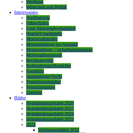
Werbung
Wirtschaft und Politik
Interessantes
Ausflugziele
Fahrschulen
Freie Motorradwerkstätten
Hotels/Unterkünfte
Motorradhändler
Motorradreisen ins Ausland
Motorradrenn- / sicherheitstrainings
Motorradtransporte
Rechtsanwälte
Reifendienste/Hersteller
Sonstiges
Stammtische/Treffs
Tourenveranstalter
Versicherungen
Zubehör
Bilder
Heimkinderausfahrt 2026
Heimkinderausfahrt 2025
Heimkinderausfahrt 2024
Heimkinderausfahrt 2023
2022
Vereinssausfahrt 2022