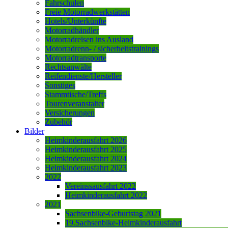
Fahrschulen
Freie Motorradwerkstätten
Hotels/Unterkünfte
Motorradhändler
Motorradreisen ins Ausland
Motorradrenn- / sicherheitstrainings
Motorradtransporte
Rechtsanwälte
Reifendienste/Hersteller
Sonstiges
Stammtische/Treffs
Tourenveranstalter
Versicherungen
Zubehör
Bilder
Heimkinderausfahrt 2026
Heimkinderausfahrt 2025
Heimkinderausfahrt 2024
Heimkinderausfahrt 2023
2022
Vereinssausfahrt 2022
Heimkinderausfahrt 2022
2021
Sachsenbike-Geburtstag 2021
19.Sachsenbike-Heimkinderausfahrt