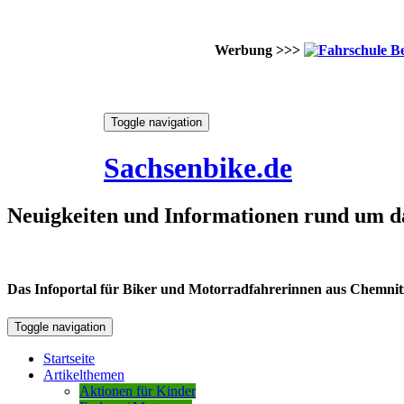
Werbung >>>
Skip
Toggle navigation
to
8. August 2026
content
Sachsenbike.de
Neuigkeiten und Informationen rund um d
Das Infoportal für Biker und Motorradfahrerinnen aus Chemnitz /
Toggle navigation
Startseite
Artikelthemen
Aktionen für Kinder