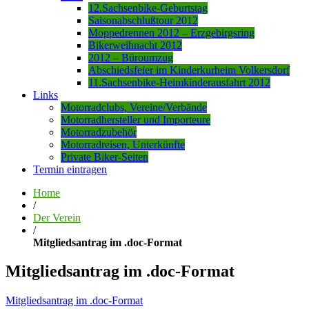
12.Sachsenbike-Geburtstag
Saisonabschlußtour 2012
Moppedrennen 2012 – Erzgebirgsring
Bikerweihnacht 2012
2012 – Büroumzug
Abschiedsfeier im Kinderkurheim Volkersdorf
11.Sachsenbike-Heimkinderausfahrt 2012
Links
Motorradclubs, Vereine/Verbände
Motorradhersteller und Importeure
Motorradzubehör
Motorradreisen, Unterkünfte
Private Biker-Seiten
Termin eintragen
Home
/
Der Verein
/
Mitgliedsantrag im .doc-Format
Mitgliedsantrag im .doc-Format
Mitgliedsantrag im .doc-Format