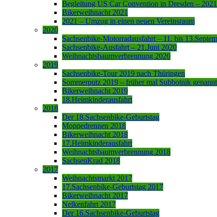
Begleitung US Car Convention in Dresden – 2021
Bikerweihnacht 2021
2021 – Umzug in einen neuen Vereinsraum
2020
Sachsenbike-Motorradausfahrt – 11. bis 13.Septe
Sachsenbike-Ausfahrt – 21.Juni 2020
Weihnachtsbaumverbrennung 2020
2019
Sachsenbike-Tour 2019 nach Thüringen
Sommerputz 2019 – früher mal Subbotnik genannt
Bikerweihnacht 2019
18.Heimkinderausfahrt
2018
Der 18.Sachsenbike-Geburtstag
Moppedrennen 2018
Bikerweihnacht 2018
17.Heimkinderausfahrt
Weihnachtsbaumverbrennung 2018
SachsenKrad 2018
2017
Weihnachtsmarkt 2017
17.Sachsenbike-Geburtstag 2017
Bikerweihnacht 2017
Nelkenfahrt 2017
Der 16.Sachsenbike-Geburtstag