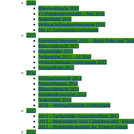
2016
Bikerweihnacht 2016
15.Heimkinderausfahrt – Mai 2016
Nelkenfahrt 2016
Weihnachstbaumverbrennung 2016
Der 15.Sachsenbike-Geburtstag
2015
Saisonabschlussfahrt 2015 – durch Polen und Tsc
Bikerweihnacht 2015
Himmelfahrt 2015
Nelkenfahrt 2015 – 01.Mai!
Weihnachtsbaum-verbrennung 2015
SachsenKrad 2015
2014
Weihnachtsmarkt 2014
Moppedrennen 2014
Bikerweihnacht 2014
Heimkinderausfahrt 2014
Nelkenfahrt 2014
2014 – Weihnachtsbaum-verbrennung
2013
2013 – Sachsenbike-Saisonabschluss 2013
2013 – Motorradtour nach Cämmerswalde / Erzge
2013 – Heimkinderausfahrt ins Tropical Islands
2012