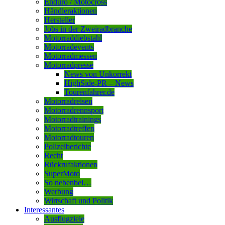
Enduro / Motocross
Händleraktionen
Hersteller
Jobs in der Zweiradbranche
Motorraddiebstahl
Motorradevents
Motorradmessen
Motorradpresse
News von Unkorrekt
HighSide-PR – News
Tourenfahrer.de
Motorradreisen
Motorradrennsport
Motorradtrainings
Motorradtreffen
Motorradtouren
Polizeiberichte
Recht
Rückrufaktionen
SuperMoto
So nebenbei…
Werbung
Wirtschaft und Politik
Interessantes
Ausflugziele