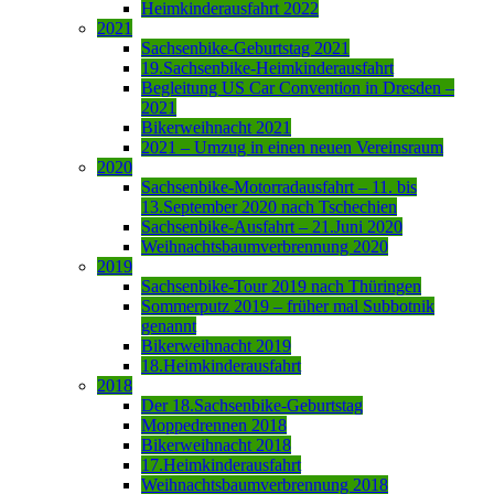
Heimkinderausfahrt 2022
2021
Sachsenbike-Geburtstag 2021
19.Sachsenbike-Heimkinderausfahrt
Begleitung US Car Convention in Dresden –
2021
Bikerweihnacht 2021
2021 – Umzug in einen neuen Vereinsraum
2020
Sachsenbike-Motorradausfahrt – 11. bis
13.September 2020 nach Tschechien
Sachsenbike-Ausfahrt – 21.Juni 2020
Weihnachtsbaumverbrennung 2020
2019
Sachsenbike-Tour 2019 nach Thüringen
Sommerputz 2019 – früher mal Subbotnik
genannt
Bikerweihnacht 2019
18.Heimkinderausfahrt
2018
Der 18.Sachsenbike-Geburtstag
Moppedrennen 2018
Bikerweihnacht 2018
17.Heimkinderausfahrt
Weihnachtsbaumverbrennung 2018