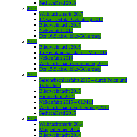
SachsenKrad 2018
2017
Weihnachtsmarkt 2017
17.Sachsenbike-Geburtstag 2017
Bikerweihnacht 2017
Nelkenfahrt 2017
Der 16.Sachsenbike-Geburtstag
2016
Bikerweihnacht 2016
15.Heimkinderausfahrt – Mai 2016
Nelkenfahrt 2016
Weihnachstbaumverbrennung 2016
Der 15.Sachsenbike-Geburtstag
2015
Saisonabschlussfahrt 2015 – durch Polen und
Tschechien
Bikerweihnacht 2015
Himmelfahrt 2015
Nelkenfahrt 2015 – 01.Mai!
Weihnachtsbaum-verbrennung 2015
SachsenKrad 2015
2014
Weihnachtsmarkt 2014
Moppedrennen 2014
Bikerweihnacht 2014