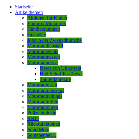
Startseite
Artikelthemen
Aktionen für Kinder
Enduro / Motocross
Händleraktionen
Hersteller
Jobs in der Zweiradbranche
Motorraddiebstahl
Motorradevents
Motorradmessen
Motorradpresse
News von Unkorrekt
HighSide-PR – News
Tourenfahrer.de
Motorradreisen
Motorradrennsport
Motorradtrainings
Motorradtreffen
Motorradtouren
Polizeiberichte
Recht
Rückrufaktionen
SuperMoto
So nebenbei…