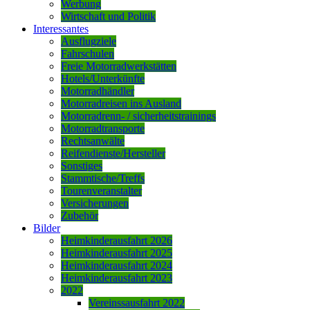
Werbung
Wirtschaft und Politik
Interessantes
Ausflugziele
Fahrschulen
Freie Motorradwerkstätten
Hotels/Unterkünfte
Motorradhändler
Motorradreisen ins Ausland
Motorradrenn- / sicherheitstrainings
Motorradtransporte
Rechtsanwälte
Reifendienste/Hersteller
Sonstiges
Stammtische/Treffs
Tourenveranstalter
Versicherungen
Zubehör
Bilder
Heimkinderausfahrt 2026
Heimkinderausfahrt 2025
Heimkinderausfahrt 2024
Heimkinderausfahrt 2023
2022
Vereinssausfahrt 2022