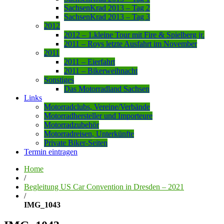
SachsenKrad 2013 – Tag 2
SachsenKrad 2013 – Tag 3
2012
2012 – 1.kleine Tour mit Fire & Spielberg jr.
2011 – Roys letzte Ausfahrt im November
2011
2011 – Eierfahrt
2011 – Bikerweihnacht
Sonstiges
Das Motorradland Sachsen
Links
Motorradclubs, Vereine/Verbände
Motorradhersteller und Importeure
Motorradzubehör
Motorradreisen, Unterkünfte
Private Biker-Seiten
Termin eintragen
Home
/
Begleitung US Car Convention in Dresden – 2021
/
IMG_1043