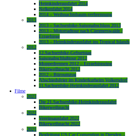
Heimkinderausfahrt 2014
Nelkenfahrt 2014
2014 – Weihnachtsbaum-verbrennung
2013
2013 – Sachsenbike-Saisonabschluss 2013
2013 – Motorradtour nach Cämmerswalde /
Erzgebirge
2013 – Heimkinderausfahrt ins Tropical Islands
2012
12.Sachsenbike-Geburtstag
Saisonabschlußtour 2012
Moppedrennen 2012 – Erzgebirgsring
Bikerweihnacht 2012
2012 – Büroumzug
Abschiedsfeier im Kinderkurheim Volkersdorf
11.Sachsenbike-Heimkinderausfahrt 2012
Filme
2023
Die 21.Sachsenbike-Heimkinderausfahrt
Bikerweihnacht
2022
Vereinsausfahrt 2022
Bikerweihnacht 2022
2021
Begleitung US Car Convention in Dresden –